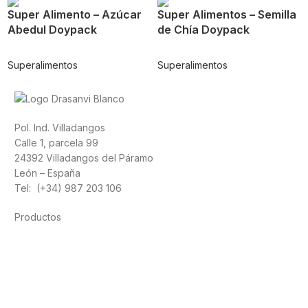
Super Alimento – Azúcar
Super Alimentos – Semilla
Abedul Doypack
de Chía Doypack
Superalimentos
Superalimentos
Pol. Ind. Villadangos
Calle 1, parcela 99
24392 Villadangos del Páramo
León – España
Tel: (+34) 987 203 106
Productos
Alimentación
Deporte
Salud cardiovascular
Vitaminas y minerales
Cannabis-CBD