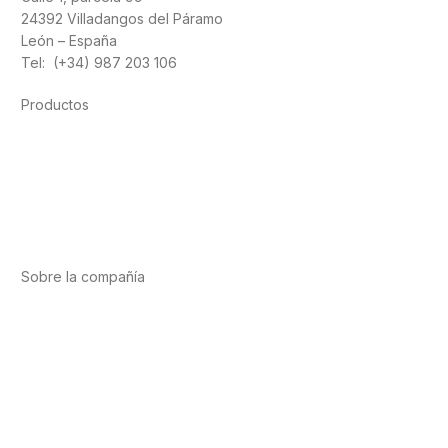
24392 Villadangos del Páramo
León – España
Tel: (+34) 987 203 106
Productos
Alimentación
Deporte
Salud cardiovascular
Vitaminas y minerales
Cannabis-CBD
Sobre la compañía
Acerca de nosotros
Internacional
Puntos de venta
Trabaja con nosotros
Contacto