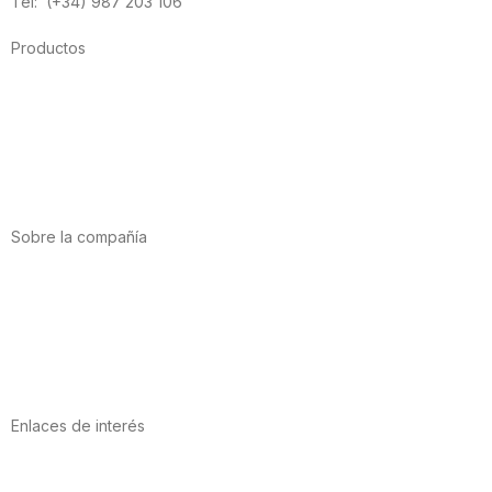
Tel: (+34) 987 203 106
Productos
Alimentación
Deporte
Salud cardiovascular
Vitaminas y minerales
Cannabis-CBD
Sobre la compañía
Acerca de nosotros
Internacional
Puntos de venta
Trabaja con nosotros
Contacto
Enlaces de interés
Política de privacidad