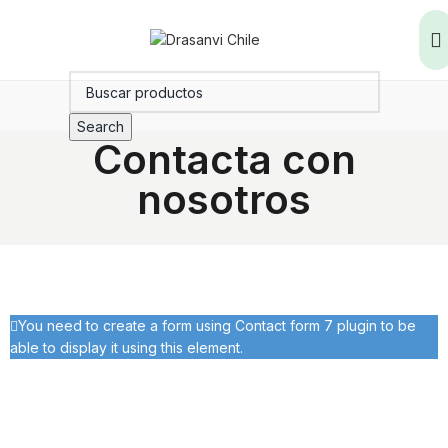
Search
Contacta con
nosotros
You need to create a form using Contact form 7 plugin to be
able to display it using this element.