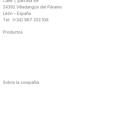
Calle 1, parcela 99
24392 Villadangos del Páramo
León – España
Tel: (+34) 987 203 106
Productos
Alimentación
Deporte
Salud cardiovascular
Vitaminas y minerales
Cannabis-CBD
Sobre la compañía
Acerca de nosotros
Internacional
Puntos de venta
Trabaja con nosotros
Contacto