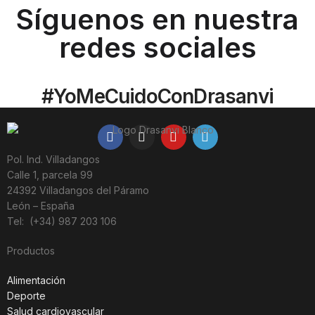
Síguenos en nuestra
redes sociales
#YoMeCuidoConDrasanvi
Pol. Ind. Villadangos
Calle 1, parcela 99
24392 Villadangos del Páramo
León – España
Tel: (+34) 987 203 106
Productos
Alimentación
Deporte
Salud cardiovascular