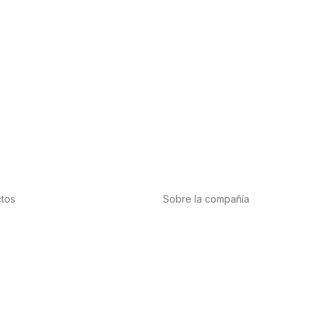
tos
Sobre la compañía
tación
Acerca de nosotros
te
Internacional
cardiovascular
Puntos de venta
nas y minerales
Trabaja con nosotros
bis-CBD
Contacto