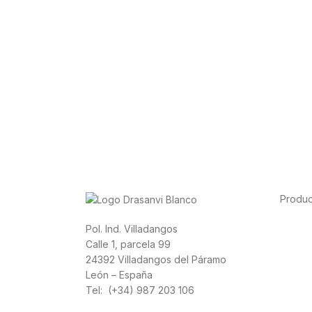
Produc
Alimen
Pol. Ind. Villadangos
Depor
Calle 1, parcela 99
Salud 
24392 Villadangos del Páramo
Vitami
León – España
Canna
Tel: (+34) 987 203 106