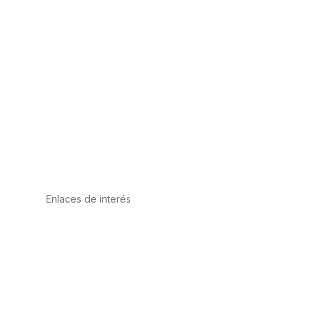
Enlaces de interés
Política de privacidad
Condiciones de Uso
Aviso Legal
Política de Cookies
Calidad y MedioAmbiente