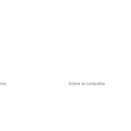
tos
Sobre la compañía
tación
Acerca de nosotros
te
Internacional
cardiovascular
Puntos de venta
nas y minerales
Trabaja con nosotros
bis-CBD
Contacto