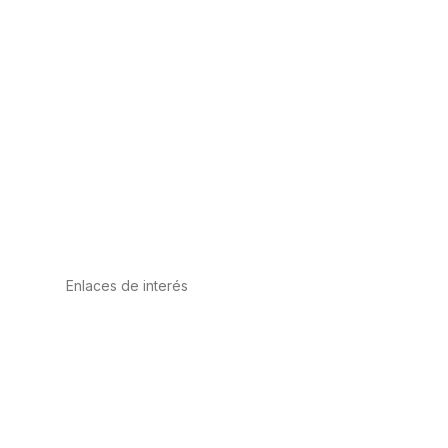
Enlaces de interés
Política de privacidad
Condiciones de Uso
Aviso Legal
Política de Cookies
Calidad y MedioAmbiente