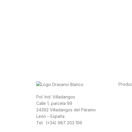
Produc
Alimen
Pol. Ind. Villadangos
Depor
Calle 1, parcela 99
Salud 
24392 Villadangos del Páramo
Vitami
León – España
Canna
Tel: (+34) 987 203 106