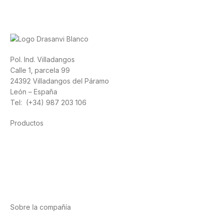
Pol. Ind. Villadangos
Calle 1, parcela 99
24392 Villadangos del Páramo
León – España
Tel: (+34) 987 203 106
Productos
Alimentación
Deporte
Salud cardiovascular
Vitaminas y minerales
Cannabis-CBD
Sobre la compañía