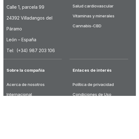
Salud cardiovascular
Calle 1, parcela 99
Vitaminas y minerales
24392 Villadangos del
Cannabis-CBD
Páramo
León – España
Tel: (+34) 987 203 106
Sobre la compañía
Enlaces de interés
Acerca de nosotros
Política de privacidad
Internacional
Condiciones de Uso
Puntos de venta
Aviso Legal
Trabaja con nosotros
Política de Cookies
Contacto
Calidad y MedioAmbiente
DRASANVI