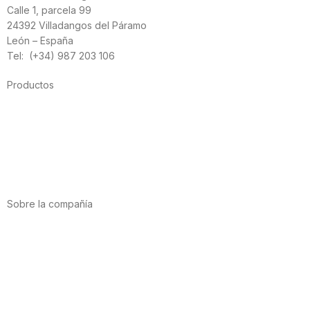
Calle 1, parcela 99
24392 Villadangos del Páramo
León – España
Tel: (+34) 987 203 106
Productos
Alimentación
Deporte
Salud cardiovascular
Vitaminas y minerales
Cannabis-CBD
Sobre la compañía
Acerca de nosotros
Internacional
Puntos de venta
Trabaja con nosotros
Contacto