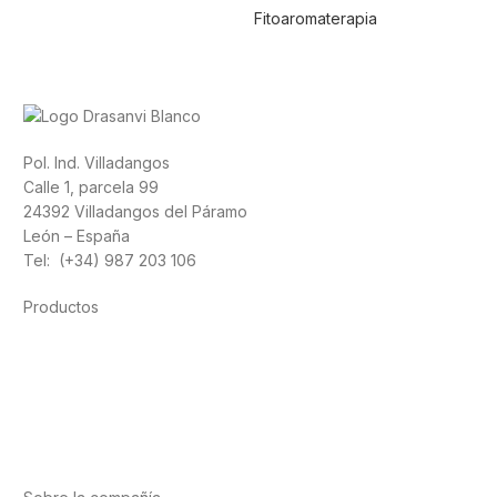
Fitoaromaterapia
Pol. Ind. Villadangos
Calle 1, parcela 99
24392 Villadangos del Páramo
León – España
Tel: (+34) 987 203 106
Productos
Alimentación
Deporte
Salud cardiovascular
Vitaminas y minerales
Cannabis-CBD