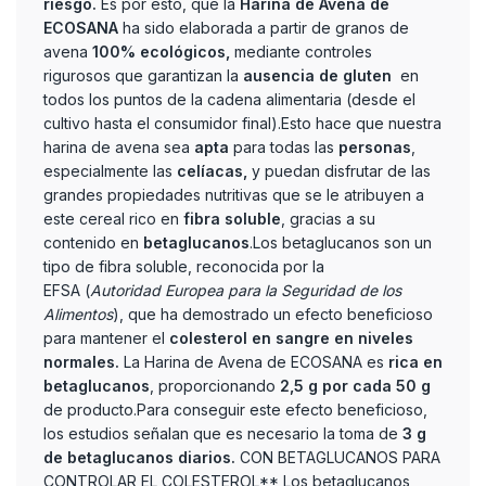
riesgo.
Es por esto, que la
Harina de Avena de
ECOSANA
ha sido elaborada a partir de granos de
avena
100% ecológicos,
mediante controles
rigurosos que garantizan la
ausencia de gluten
en
todos los puntos de la cadena alimentaria (desde el
cultivo hasta el consumidor final).Esto hace que nuestra
harina de avena sea
apta
para todas las
personas
,
especialmente las
celíacas,
y puedan disfrutar de las
grandes propiedades nutritivas que se le atribuyen a
este cereal rico en
fibra soluble
, gracias a su
contenido en
betaglucanos
.Los betaglucanos son un
tipo de fibra soluble, reconocida por la
EFSA (
Autoridad Europea para la Seguridad de los
Alimentos
), que ha demostrado un efecto beneficioso
para mantener el
colesterol en sangre en niveles
normales.
La Harina de Avena de ECOSANA es
rica en
betaglucanos
, proporcionando
2,5 g por cada 50 g
de producto.Para conseguir este efecto beneficioso,
los estudios señalan que es necesario la toma de
3 g
de betaglucanos diarios.
CON BETAGLUCANOS PARA
CONTROLAR EL COLESTEROL** Los betaglucanos