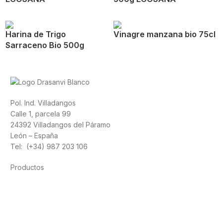
Harina de Trigo
Vinagre manzana bio 75cl
Sarraceno Bio 500g
Pol. Ind. Villadangos
Calle 1, parcela 99
24392 Villadangos del Páramo
León – España
Tel: (+34) 987 203 106
Productos
Alimentación
Deporte
Salud cardiovascular
Vitaminas y minerales