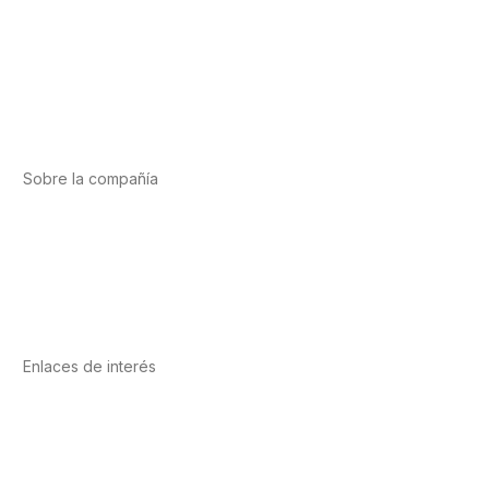
Alimentación
Deporte
Salud cardiovascular
Vitaminas y minerales
Cannabis-CBD
Sobre la compañía
Acerca de nosotros
Internacional
Puntos de venta
Trabaja con nosotros
Contacto
Enlaces de interés
Política de privacidad
Condiciones de Uso
Aviso Legal
Política de Cookies