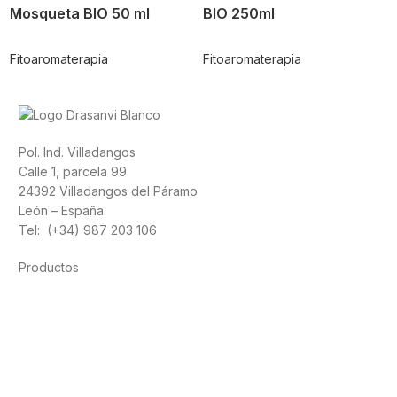
Mosqueta BIO 50 ml
BIO 250ml
Fitoaromaterapia
Fitoaromaterapia
Pol. Ind. Villadangos
Calle 1, parcela 99
24392 Villadangos del Páramo
León – España
Tel: (+34) 987 203 106
Productos
Alimentación
Deporte
Salud cardiovascular
Vitaminas y minerales
Cannabis-CBD