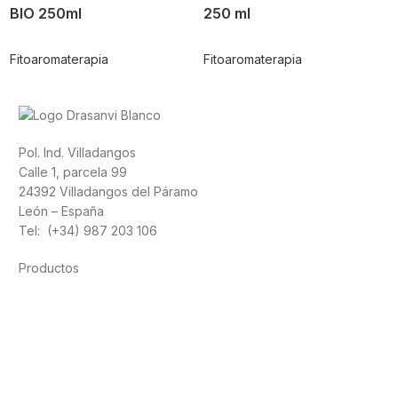
BIO 250ml
250 ml
Fitoaromaterapia
Fitoaromaterapia
Pol. Ind. Villadangos
Calle 1, parcela 99
24392 Villadangos del Páramo
León – España
Tel: (+34) 987 203 106
Productos
Alimentación
Deporte
Salud cardiovascular
Vitaminas y minerales
Cannabis-CBD