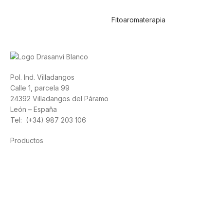
Fitoaromaterapia
Pol. Ind. Villadangos
Calle 1, parcela 99
24392 Villadangos del Páramo
León – España
Tel: (+34) 987 203 106
Productos
Alimentación
Deporte
Salud cardiovascular
Vitaminas y minerales
Cannabis-CBD