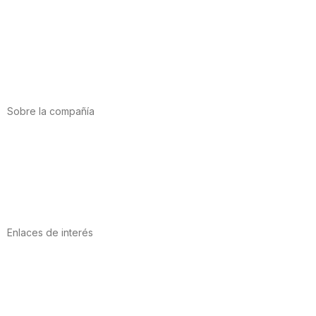
Alimentación
Deporte
Salud cardiovascular
Vitaminas y minerales
Cannabis-CBD
Sobre la compañía
Acerca de nosotros
Internacional
Puntos de venta
Trabaja con nosotros
Contacto
Enlaces de interés
Política de privacidad
Condiciones de Uso
Aviso Legal
Política de Cookies