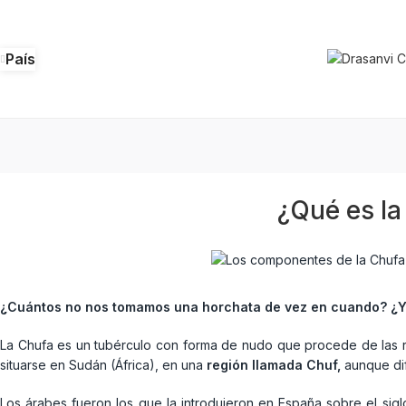
País
¿Qué es l
¿Cuántos no nos tomamos una horchata de vez en cuando? ¿Y 
La Chufa es un tubérculo con forma de nudo que procede de las 
situarse en Sudán (África), en una
región llamada Chuf,
aunque dif
Los árabes fueron los que la introdujeron en España sobre el sigl