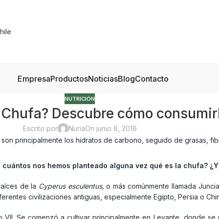
Empresa
Productos
Noticias
Blog
Contacto
NUTRICIÓN
a Chufa? Descubre cómo consumir
Escrito por
Nuria
On junio 8, 2016
cuántos nos hemos planteado alguna vez qué es la chufa? ¿Y
raíces de la
Cyperus esculentus,
o más comúnmente llamada Juncia
erentes civilizaciones antiguas, especialmente Egipto, Persia o Chin
o VII. Se comenzó a cultivar principalmente en Levante, donde se p