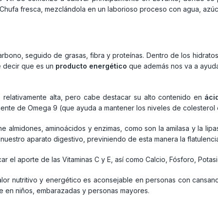
 Chufa fresca, mezclándola en un laborioso proceso con agua, azúca
arbono, seguido de grasas, fibra y proteínas. Dentro de los hidra
e decir que es un
producto energético
que además nos va a ayuda
 relativamente alta, pero cabe destacar su alto contenido en
áci
uente de Omega 9 (que ayuda a mantener los niveles de colesterol 
e almidones, aminoácidos y enzimas, como son la amilasa y la lip
 nuestro aparato digestivo, previniendo de esta manera la flatulenci
r el aporte de las Vitaminas C y E, así como Calcio, Fósforo, Potas
valor nutritivo y energético es aconsejable en personas con cansanc
le en niños, embarazadas y personas mayores.