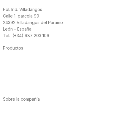
Pol. Ind. Villadangos
Calle 1, parcela 99
24392 Villadangos del Páramo
León – España
Tel: (+34) 987 203 106
Productos
Alimentación
Deporte
Salud cardiovascular
Vitaminas y minerales
Cannabis-CBD
Sobre la compañía
Acerca de nosotros
Internacional
Puntos de venta
Trabaja con nosotros