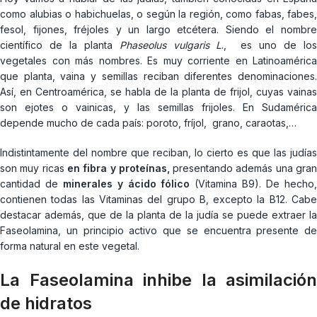
como alubias o habichuelas, o según la región, como fabas, fabes,
fesol, fijones, fréjoles y un largo etcétera. Siendo el nombre
científico de la planta
Phaseolus vulgaris L
., es uno de lo
vegetales con más nombres. Es muy corriente en Latinoamérica
que planta, vaina y semillas reciban diferentes denominaciones.
Así, en Centroamérica, se habla de la planta de frijol, cuyas vainas
son ejotes o vainicas, y las semillas frijoles. En Sudamérica
depende mucho de cada país: poroto, fríjol, grano, caraotas,…
Indistintamente del nombre que reciban, lo cierto es que las judías
son muy ricas
en fibra y proteínas,
presentando además una gra
cantidad de
minerales y ácido fólico
(Vitamina B9). De hecho
contienen todas las Vitaminas del grupo B, excepto la B12. Cabe
destacar además, que de la planta de la judía se puede extraer la
Faseolamina, un principio activo que se encuentra presente de
forma natural en este vegetal.
La Faseolamina inhibe la asimilación
de hidratos