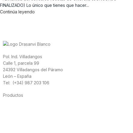
FINALIZADO) Lo único que tienes que hacer...
Continúa leyendo
Pol. Ind. Villadangos
Calle 1, parcela 99
24392 Villadangos del Páramo
León – España
Tel: (+34) 987 203 106
Productos
Alimentación
Deporte
Salud cardiovascular
Vitaminas y minerales