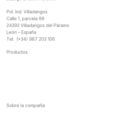
Pol. Ind. Villadangos
Calle 1, parcela 99
24392 Villadangos del Páramo
León – España
Tel: (+34) 987 203 106
Productos
Alimentación
Deporte
Salud cardiovascular
Vitaminas y minerales
Cannabis-CBD
Sobre la compañía
Acerca de nosotros
Internacional
Puntos de venta
Trabaja con nosotros