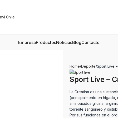
Empresa
Productos
Noticias
Blog
Contacto
Home
Deporte
Sport Live –
Sport Live – C
La Creatina es una sustanc
(principalmente en hígado, 
aminoácidos glicina, arginin
torrente sanguíneo y distrib
Por sus funciones en el org