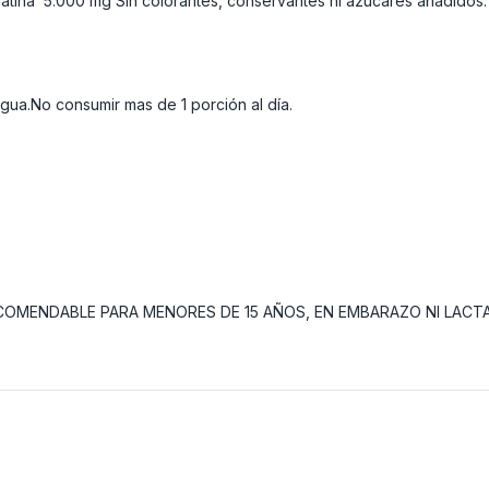
eatina 5.000 mg Sin colorantes, conservantes ni azúcares añadidos.
gua.No consumir mas de 1 porción al día.
 RECOMENDABLE PARA MENORES DE 15 AÑOS, EN EMBARAZO NI LACT