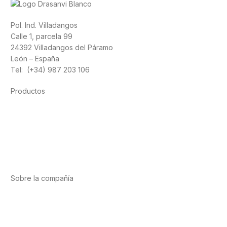
Pol. Ind. Villadangos
Calle 1, parcela 99
24392 Villadangos del Páramo
León – España
Tel: (+34) 987 203 106
Productos
Alimentación
Deporte
Salud cardiovascular
Vitaminas y minerales
Cannabis-CBD
Sobre la compañía
Acerca de nosotros
Internacional
Puntos de venta