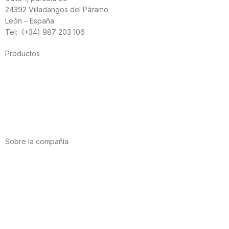
24392 Villadangos del Páramo
León – España
Tel: (+34) 987 203 106
Productos
Alimentación
Deporte
Salud cardiovascular
Vitaminas y minerales
Cannabis-CBD
Sobre la compañía
Acerca de nosotros
Internacional
Puntos de venta
Trabaja con nosotros
Contacto