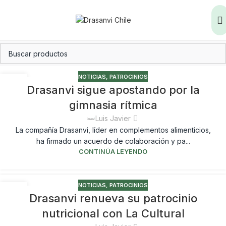
NOTICIAS
,
PATROCINIOS
10
Drasanvi sigue apostando por la
ENE
gimnasia rítmica
Luis Javier
La compañía Drasanvi, líder en complementos alimenticios,
ha firmado un acuerdo de colaboración y pa...
CONTINÚA LEYENDO
NOTICIAS
,
PATROCINIOS
10
Drasanvi renueva su patrocinio
ENE
nutricional con La Cultural