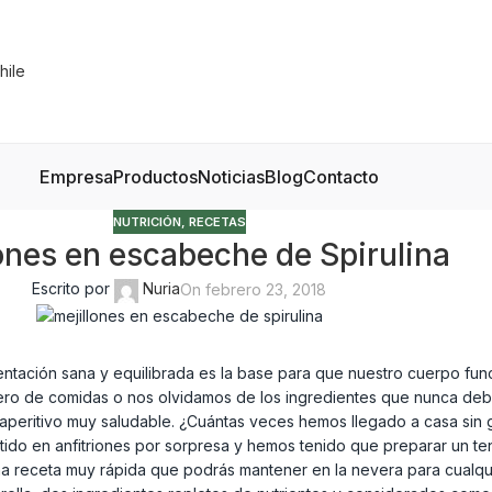
Empresa
Productos
Noticias
Blog
Contacto
NUTRICIÓN
,
RECETAS
ones en escabeche de Spirulina
Escrito por
Nuria
On febrero 23, 2018
imentación sana y equilibrada es la base para que nuestro cuerpo f
ro de comidas o nos olvidamos de los ingredientes que nunca deben
aperitivo muy saludable. ¿Cuántas veces hemos llegado a casa sin 
tido en anfitriones por sorpresa y hemos tenido que preparar un t
na receta muy rápida que podrás mantener en la nevera para cualqu