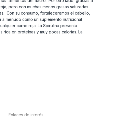
s ‘alimentos del futuro’. Por otro lado, gracias a
 roja, pero con muchas menos grasas saturadas.
ulas. Con su consumo, fortaleceremos el cabello,
iza a menudo como un suplemento nutricional
alquier carne roja. La Spirulina presenta
s rica en proteínas y muy pocas calorías. La
Enlaces de interés
Política de privacidad