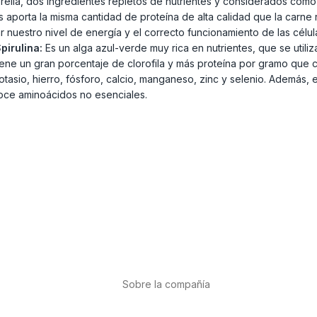
rella, dos ingredientes repletos de nutrientes y considerados como lo
aporta la misma cantidad de proteína de alta calidad que la carne
ar nuestro nivel de energía y el correcto funcionamiento de las cél
pirulina:
Es un alga azul-verde muy rica en nutrientes, que se util
ne un gran porcentaje de clorofila y más proteína por gramo que cu
asio, hierro, fósforo, calcio, manganeso, zinc y selenio. Además, e
doce aminoácidos no esenciales.
Sobre la compañía
Acerca de nosotros