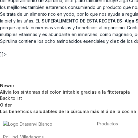
del Superalimento de Spirulina, este plato también incluye alga Chlo
los mejillones también estaremos consumiendo un producto que nos 
Se trata de un alimento rico en yodo, por lo que nos ayuda a regul
la piel y las uñas.
EL SUPERALIMENTO DE ESTA RECETA ES:
Alga S
porque aporta numerosas ventajas y beneficios al organismo. Contie
múltiples vitaminas y es abundante en minerales, como magnesio, pot
Spirulina contiene los ocho aminoácidos esenciales y diez de los 
]]>
Newer
Alivia los síntomas del colon irritable gracias a la fitoterapia
Back to list
Older
Los beneficios saludables de la cúrcuma más allá de la cocina
Productos
Alimentación
Pol. Ind. Villadangos