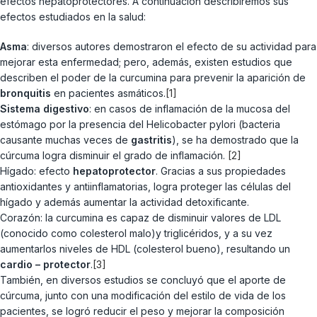
efectos hepatoprotectores. A continuación describiremos sus
efectos estudiados en la salud:
Asma
: diversos autores demostraron el efecto de su actividad para
mejorar esta enfermedad; pero, además, existen estudios que
describen el poder de la curcumina para prevenir la aparición de
bronquitis
en pacientes asmáticos.
[1]
Sistema digestivo
: en casos de inflamación de la mucosa del
estómago por la presencia del Helicobacter pylori (bacteria
causante muchas veces de
gastritis
), se ha demostrado que la
cúrcuma logra disminuir el grado de inflamación.
[2]
Hígado: efecto
hepatoprotector
. Gracias a sus propiedades
antioxidantes y antiinflamatorias, logra proteger las células del
hígado y además aumentar la actividad detoxificante.
Corazón: la curcumina es capaz de disminuir valores de LDL
(conocido como colesterol malo)y triglicéridos, y a su vez
aumentarlos niveles de HDL (colesterol bueno), resultando un
cardio – protector
.
[3]
También, en diversos estudios se concluyó que el aporte de
cúrcuma, junto con una modificación del estilo de vida de los
pacientes, se logró reducir el peso y mejorar la composición