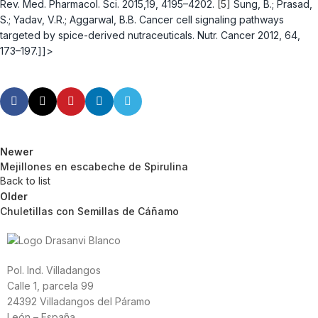
Rev. Med. Pharmacol. Sci. 2015,19, 4195–4202.
[5]
Sung, B.; Prasad,
S.; Yadav, V.R.; Aggarwal, B.B. Cancer cell signaling pathways
targeted by spice-derived nutraceuticals. Nutr. Cancer 2012, 64,
173–197.]]>
Newer
Mejillones en escabeche de Spirulina
Back to list
Older
Chuletillas con Semillas de Cáñamo
Pol. Ind. Villadangos
Calle 1, parcela 99
24392 Villadangos del Páramo
León – España