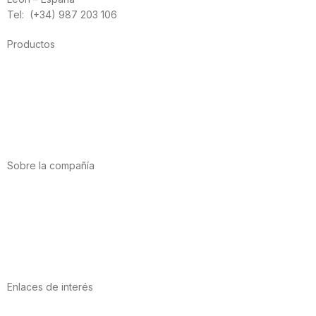
Tel: (+34) 987 203 106
Productos
Alimentación
Deporte
Salud cardiovascular
Vitaminas y minerales
Cannabis-CBD
Sobre la compañía
Acerca de nosotros
Internacional
Puntos de venta
Trabaja con nosotros
Contacto
Enlaces de interés