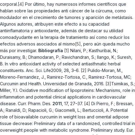
corporal.
[4]
Por último, hay numerosos informes científicos que
hablan sobre las propiedades anti cáncer de la cúrcuma, como
modulador en el crecimiento de tumores y aparición de metástasis.
Algunos autores, atribuyen este efecto a su capacidad
antiinflamatoria y antioxidante, además de destacar su utilidad
comoadyudante en la terapia de tratamiento así como reducir los
efectos adversos asociados al mismo
[5]
, pero aún queda mucho
más por investigar.
Bibliografía
[1]
Nilani, P.; Kasthuribai, N.;
Duraisamy, B.; Dhamodaran, P.; Ravichandran, S.; Ilango, K.; Suresh,
B. In vitro antioxidant activity of selected antiasthmatic herbal
constituents. Anc. Sci. Life2009, 28, 3–6.
[2]
Pulido-Moran, M.,
Moreno-Fernandez, J., Ramirez-Tortosa, C., Ramirez-Tortosa, MC;
Curcumin and Health. Universidad de Granada, 2016.
[3]
Tsimikas, S.;
Miller, Y.I. Oxidative modification of lipoproteins: Mechanisms, role in
inflammation and potential clinical applications in cardiovascular
disease. Curr. Pharm. Des.
2011
, 17, 27–37.
[4]
Di Pierro, F.; Bressan,
A.; Ranaldi, D.; Rapacioli, G.; Giacomelli, L.; Bertuccioli, A. Potential
role of bioavailable curcumin in weight loss and omental adipose
tissue decrease: Preliminary data of a randomized, controlled trial in
overweight people with metabolic syndrome. Preliminary study. Eur.