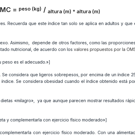
IMC =
/
peso (kg)
altura (m) * altura (m)
s. Recuerda que este índice tan solo se aplica en adultos y que 
l sexo. Asimismo, depende de otros factores, como las proporciones
stado nutricional, de acuerdo con los
valores propuestos por la OMS
tu peso es el adecuado.»]
. Se considera que ligeros sobrepesos, por encima de un índice 25
dice. Se considera obesidad cuando el índice obtenido está por 
s dietas «milagro», ya que aunque parecen mostrar resultados rápid
ieta y complementarla con ejercicio físico moderado»]
 complementarla con ejercicio físico moderado. Con una alimenta