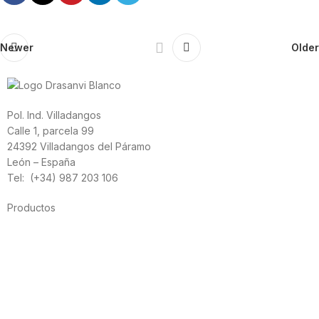
Newer
Older
Pol. Ind. Villadangos
Calle 1, parcela 99
24392 Villadangos del Páramo
León – España
Tel: (+34) 987 203 106
Productos
Alimentación
Deporte
Salud cardiovascular
Vitaminas y minerales
Cannabis-CBD