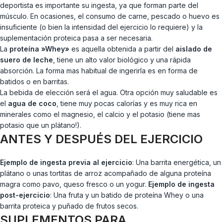
deportista es importante su ingesta, ya que forman parte del
músculo. En ocasiones, el consumo de carne, pescado o huevo es
insuficiente (o bien la intensidad del ejercicio lo requiere) y la
suplementación proteica pasa a ser necesaria.
La
proteína »Whey»
es aquella obtenida a partir del
aislado de
suero de leche
, tiene un alto valor biológico y una rápida
absorción. La forma mas habitual de ingerirla es en forma de
batidos o en barritas.
La bebida de elección será el agua. Otra opción muy saludable es
el
agua de coco
, tiene muy pocas calorías y es muy rica en
minerales como el magnesio, el calcio y el potasio (tiene mas
potasio que un plátano!).
ANTES Y DESPUÉS DEL EJERCICIO
Ejemplo de ingesta previa al ejercicio
: Una barrita energética, un
plátano o unas tortitas de arroz acompañado de alguna proteína
magra como pavo, queso fresco o un yogur.
Ejemplo de ingesta
post-ejercicio
: Una fruta y un batido de proteína Whey o una
barrita proteica y puñado de frutos secos.
SUPLEMENTOS PARA