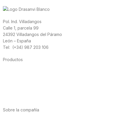
Pol. Ind. Villadangos
Calle 1, parcela 99
24392 Villadangos del Páramo
León – España
Tel: (+34) 987 203 106
Productos
Alimentación
Deporte
Salud cardiovascular
Vitaminas y minerales
Cannabis-CBD
Sobre la compañía
Acerca de nosotros
Internacional