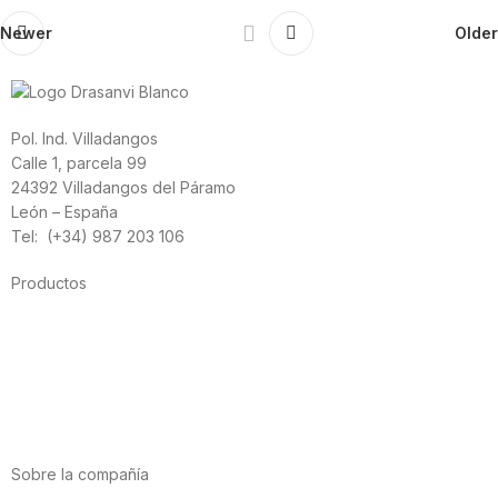
Newer
Older
Pol. Ind. Villadangos
Calle 1, parcela 99
24392 Villadangos del Páramo
León – España
Tel: (+34) 987 203 106
Productos
Alimentación
Deporte
Salud cardiovascular
Vitaminas y minerales
Cannabis-CBD
Sobre la compañía