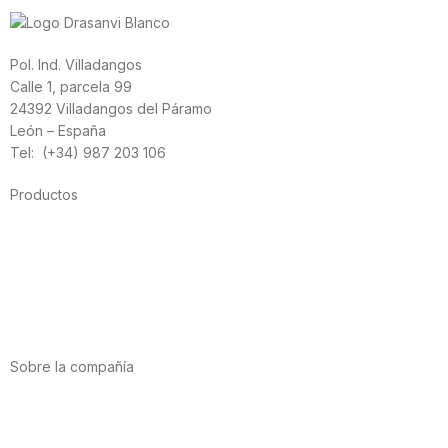
Pol. Ind. Villadangos
Calle 1, parcela 99
24392 Villadangos del Páramo
León – España
Tel: (+34) 987 203 106
Productos
Alimentación
Deporte
Salud cardiovascular
Vitaminas y minerales
Cannabis-CBD
Sobre la compañía
Acerca de nosotros
Internacional