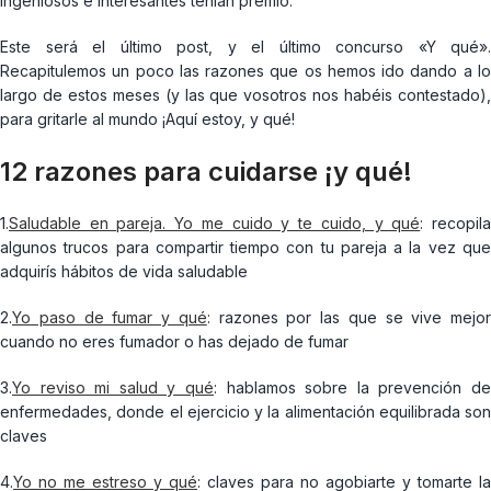
ingeniosos e interesantes tenían premio.
Este será el último post, y el último concurso «Y qué».
Recapitulemos un poco las razones que os hemos ido dando a lo
largo de estos meses (y las que vosotros nos habéis contestado),
para gritarle al mundo ¡Aquí estoy, y qué!
12 razones para cuidarse ¡y qué!
1.
Saludable en pareja. Yo me cuido y te cuido, y qué
: recopil
algunos trucos para compartir tiempo con tu pareja a la vez que
adquirís hábitos de vida saludable
2.
Yo paso de fumar y qué
: razones por las que se vive mejor
cuando no eres fumador o has dejado de fumar
3.
Yo reviso mi salud y qué
: hablamos sobre la prevención de
enfermedades, donde el ejercicio y la alimentación equilibrada son
claves
4.
Yo no me estreso y qué
: claves para no agobiarte y tomarte la