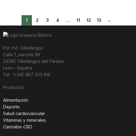
1
2
3
4
…
11
12
13
→
Pol. Ind. Villadangos
Calle 1, parcela 99
24392 Villadangos del Páramo
León – España
Tel: (+34) 987 203 106
Productos
Alimentación
Deporte
Salud cardiovascular
Vitaminas y minerales
Cannabis-CBD