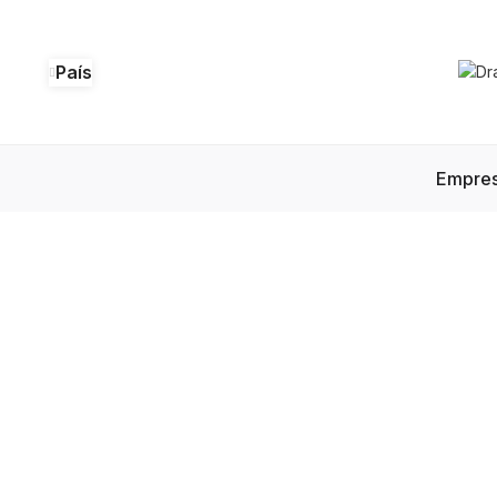
País
Empre