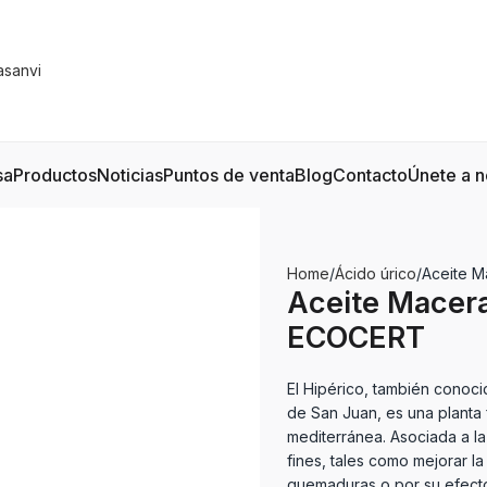
sa
Productos
Noticias
Puntos de venta
Blog
Contacto
Únete a n
Home
Ácido úrico
Aceite M
Aceite Macera
ECOCERT
El Hipérico, también conoc
de San Juan, es una planta 
mediterránea. Asociada a la
fines, tales como mejorar la 
quemaduras o por su efecto