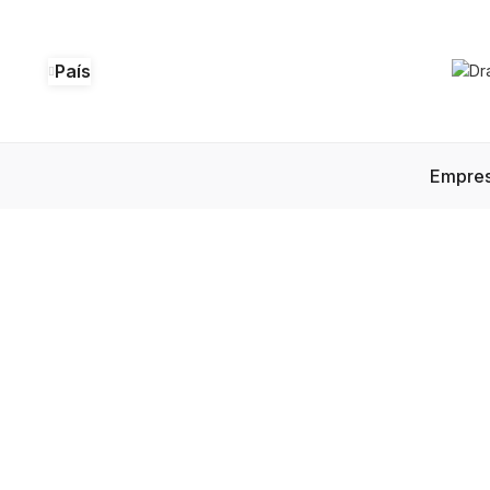
País
Empre