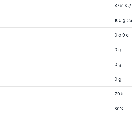
3751 KJ/
100 g
10
0 g 0 g
0 g
0 g
0 g
70%
30%