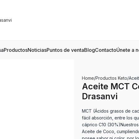
sa
Productos
Noticias
Puntos de venta
Blog
Contacto
Únete a n
Home
Productos Keto
Acei
Aceite MCT C
Drasanvi
MCT (Ácidos grasos de cad
fácil absorción, entre los 
cáprico C10 (30%)Nuestros
Aceite de Coco, cumpliendo
posee sabor ni color, por 