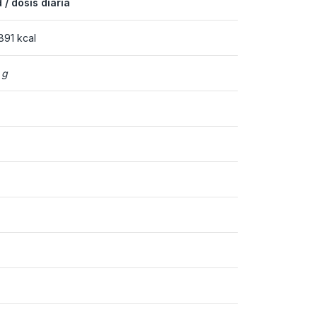
 / dosis diaria
891 kcal
 g