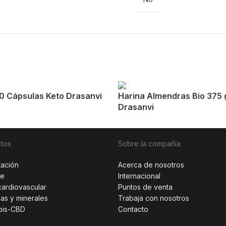
0 Cápsulas Keto Drasanvi
Harina Almendras Bio 375 
Drasanvi
tos
Sobre la compañía
tación
Acerca de nosotros
te
Internacional
cardiovascular
Puntos de venta
nas y minerales
Trabaja con nosotros
bis-CBD
Contacto