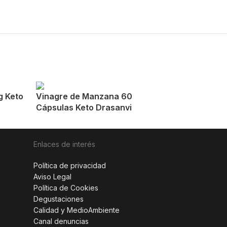
g Keto
Vinagre de Manzana 60
Cápsulas Keto Drasanvi
Enlaces de interés
Política de privacidad
Aviso Legal
Política de Cookies
Degustaciones
Calidad y MedioAmbiente
Canal denuncias