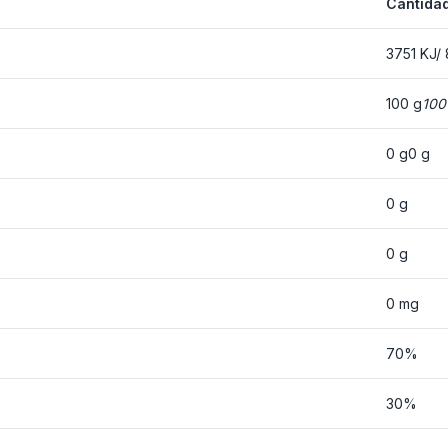
Cantidad
3751 KJ/ 
100 g
100
0 g0 g
0 g
0 g
0 mg
70%
30%