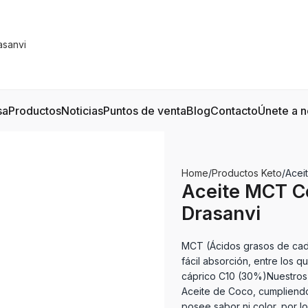
sa
Productos
Noticias
Puntos de venta
Blog
Contacto
Únete a n
Home
Productos Keto
Acei
Aceite MCT C
Drasanvi
MCT (Ácidos grasos de cad
fácil absorción, entre los 
cáprico C10 (30%)Nuestros
Aceite de Coco, cumpliendo
posee sabor ni color, por 