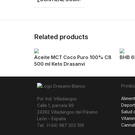
Related products
Aceite MCT Coco Puro 100% C8
BHB 6
500 ml Keto Drasanvi
Produc
Alimen
Pol. Ind. Villadangos
Depor
Calle 1, parcela 99
Salud 
24392 Villadangos del Páramo
Vitami
León – España
Canna
Tel: (+34) 987 203 106