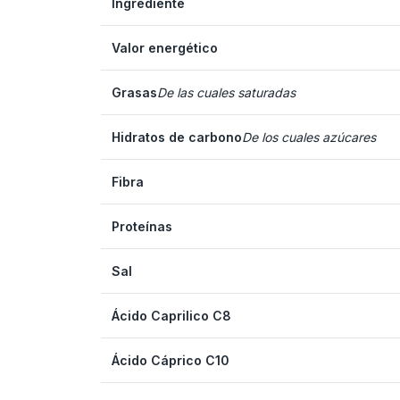
Ingrediente
Valor energético
Grasas
De las cuales saturadas
Hidratos de carbono
De los cuales azúcares
Fibra
Proteínas
Sal
Ácido Caprilico C8
Ácido Cáprico C10