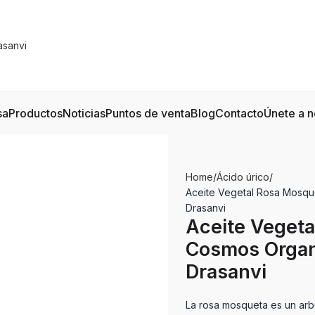
sa
Productos
Noticias
Puntos de venta
Blog
Contacto
Únete a n
Home
Ácido úrico
Aceite Vegetal Rosa Mosqu
Drasanvi
Aceite Vegeta
Cosmos Organ
Drasanvi
La rosa mosqueta es un arbus