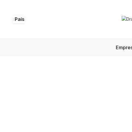
País
Empre