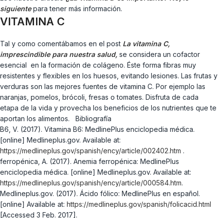
siguiente
para tener más información.
VITAMINA C
Tal y como comentábamos en el post
La vitamina C,
imprescindible para nuestra salud,
se considera un cofactor
esencial en la formación de colágeno. Éste forma fibras muy
resistentes y flexibles en los huesos, evitando lesiones. Las frutas y
verduras son las mejores fuentes de vitamina C. Por ejemplo las
naranjas, pomelos, brócoli, fresas o tomates. Disfruta de cada
etapa de la vida y provecha los beneficios de los nutrientes que te
aportan los alimentos. Bibliografía
B6, V. (2017). Vitamina B6: MedlinePlus enciclopedia médica.
[online] Medlineplus.gov. Available at:
https://medlineplus.gov/spanish/ency/article/002402.htm
.
ferropénica, A. (2017). Anemia ferropénica: MedlinePlus
enciclopedia médica. [online] Medlineplus.gov. Available at:
https://medlineplus.gov/spanish/ency/article/000584.htm
.
Medlineplus.gov. (2017). Ácido fólico: MedlinePlus en español.
[online] Available at:
https://medlineplus.gov/spanish/folicacid.html
[Accessed 3 Feb. 2017].