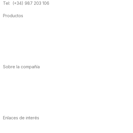
Tel: (+34) 987 203 106
Productos
Alimentación
Deporte
Salud cardiovascular
Vitaminas y minerales
Cannabis-CBD
Sobre la compañía
Acerca de nosotros
Internacional
Puntos de venta
Trabaja con nosotros
Contacto
Enlaces de interés
Política de privacidad