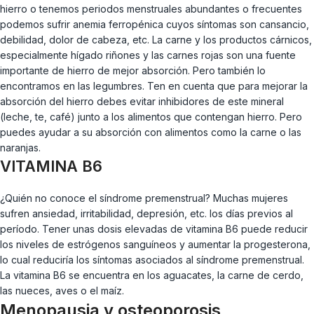
hierro o tenemos periodos menstruales abundantes o frecuentes
podemos sufrir anemia ferropénica cuyos síntomas son cansancio,
debilidad, dolor de cabeza, etc. La carne y los productos cárnicos,
especialmente hígado riñones y las carnes rojas son una fuente
importante de hierro de mejor absorción. Pero también lo
encontramos en las legumbres. Ten en cuenta que para mejorar la
absorción del hierro debes evitar inhibidores de este mineral
(leche, te, café) junto a los alimentos que contengan hierro. Pero
puedes ayudar a su absorción con alimentos como la carne o las
naranjas.
VITAMINA B6
¿Quién no conoce el síndrome premenstrual? Muchas mujeres
sufren ansiedad, irritabilidad, depresión, etc. los días previos al
período. Tener unas dosis elevadas de vitamina B6 puede reducir
los niveles de estrógenos sanguíneos y aumentar la progesterona,
lo cual reduciría los síntomas asociados al síndrome premenstrual.
La vitamina B6 se encuentra en los aguacates, la carne de cerdo,
las nueces, aves o el maíz.
Menopausia y osteoporosis