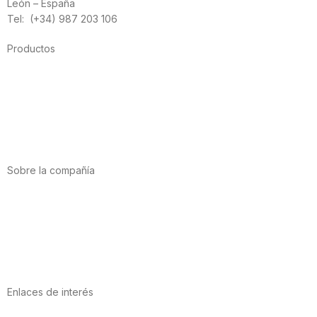
León – España
Tel: (+34) 987 203 106
Productos
Alimentación
Deporte
Salud cardiovascular
Vitaminas y minerales
Cannabis-CBD
Sobre la compañía
Acerca de nosotros
Internacional
Puntos de venta
Trabaja con nosotros
Contacto
Enlaces de interés