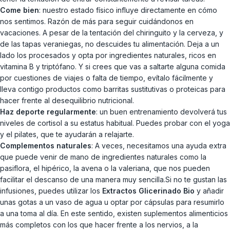
Come bien
: nuestro estado físico influye directamente en cómo
nos sentimos. Razón de más para seguir cuidándonos en
vacaciones. A pesar de la tentación del chiringuito y la cerveza, y
de las tapas veraniegas, no descuides tu alimentación. Deja a un
lado los procesados y opta por ingredientes naturales, ricos en
vitamina B y triptófano. Y si crees que vas a saltarte alguna comida
por cuestiones de viajes o falta de tiempo, evítalo fácilmente y
lleva contigo productos como barritas sustitutivas o proteicas para
hacer frente al desequilibrio nutricional.
Haz deporte regularmente
: un buen entrenamiento devolverá tus
niveles de cortisol a su estatus habitual. Puedes probar con el yoga
y el pilates, que te ayudarán a relajarte.
Complementos naturales
: A veces, necesitamos una ayuda extra
que puede venir de mano de ingredientes naturales como la
pasiflora, el hipérico, la avena o la valeriana, que nos pueden
facilitar el descanso de una manera muy sencilla.Si no te gustan las
infusiones, puedes utilizar los
Extractos Glicerinado Bio
y añadir
unas gotas a un vaso de agua u optar por cápsulas para resumirlo
a una toma al día. En este sentido, existen suplementos alimenticios
más completos con los que hacer frente a los nervios, a la