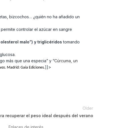
lletas, bizcochos… ¿quién no ha añadido un
 permite controlar el azúcar en sangre
olesterol malo”) y triglicéridos
tomando
glucosa.
algo más que una especia” y “
Cúrcuma, un
]]>
ivas
. Madrid: Gaia Ediciones.
Older
ra recuperar el peso ideal después del verano
Enlaces de interés