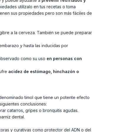
so y puede ayudarte a
prevenir resfriados y
iedades utilízalo en tus recetas o toma
ienen sus propiedades pero son más fáciles de
engibre a la cerveza. También se puede preparar
embarazo y hasta las inducidas por
an observado como su uso
en personas con
sufre
acidez de estómago, hinchazón o
l denominado timol que tiene un potente efecto
siguientes conclusiones:
ar catarros, gripes o bronquitis agudas.
rniz dental.
toras y curativas como protector del ADN o del