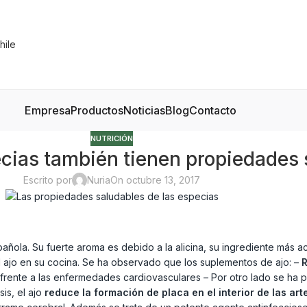
Empresa
Productos
Noticias
Blog
Contacto
NUTRICIÓN
ecias también tienen propiedades 
Escrito por
Nuria
On octubre 13, 2017
pañola. Su fuerte aroma es debido a la alicina, su ingrediente más a
 ajo en su cocina. Se ha observado que los suplementos de ajo: –
R
frente a las enfermedades cardiovasculares – Por otro lado se ha p
is, el ajo
reduce la formación de placa en el interior de las art