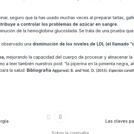
cinar, seguro que la has usado muchas veces al preparar tartas, ga
tribuye a controlar los problemas de azúcar en sangre.
sminución de la hemoglobina glucosilada. Se trata de una prueba que
ha observado una
disminución de los niveles de LDL (el llamado “c
ina,
mejorando la capacidad del cuerpo de procesar y almacenar la 
 a leer también nuestros post: “l
a piperina en la pimienta negra
, 
para la salud.
Bibliografía
Aggarwal, B. and Yost, D. (2015).
Especias curat
ergía
Las claves pa
Sobre la compañía