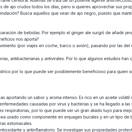
errame cerebral. Además se trata de un potente agente antinfeccio
 de ajo crudos todos los días, pero si quieres aprovechar sus prop
endación? Busca aquellos que sean de ajo negro, puesto que mant
paración de bebidas. Por ejemplo el ginger ale surgió de añadir j
neficios nos aporta?
imiento (por viajes en coche, barco o avión), pasando por las del 
torias, antibacterianas y antivirales. Por lo que algunos estudios h
ástrico por lo que puede ser posiblemente beneficioso para quien 
sas aportando un sabor y aroma intenso. Es rico en un aceite voláti
 enfermedades causadas por virus y bacterias y se ha llegado a las 
respiratorias, por lo que puede ser un gran aliado tuyo para mejor
sea usado como componente en enjuages bucales y en un tipo de ba
eras estomacales.
ntioxidante y antinflamatorio. Se investigan sus propiedades protec