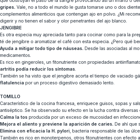
que obstruyan el paso de la sangre provocando así un infarto o d
gripes.
Vale, no a todo el mundo le gusta tomarse uno o dos dientes
complementos alimenticios que contengan ajo en polvo. ¿Mi recom
digerir y no tienen el sabor y olor penetrantes del ajo blanco.
JENGIBRE
Es otra especia muy apreciada tanto para cocinar como para la pre
té de jengibre o aromatizar el café con esta especia. ¿Pero qué be
Ayuda a mitigar todo tipo de náuseas.
Desde las asociadas al mov
medicamentos.
Es rico en gingeroles, un fitonutriente con propiedades antiinflama
artritis podía reducir los síntomas
.
También se ha visto que el jengibre acorta el tiempo de vaciado g
flatulencia
por un proceso digestivo demasiado lento.
TOMILLO
Característico de la cocina francesa, enriquece guisos, sopas y sal
antiséptico. Se ha observado su efecto en la lucha contra diversas
Calma la tos
producida por un exceso de mucosidad en infecciones 
Mejora el aliento y previene la aparición de caries.
De ahí que 
Elimina con eficacia la H. pylori
, bacteria responsable de las úlc
También es rico en monoterpenos, otros fitonutrientes con efecto a