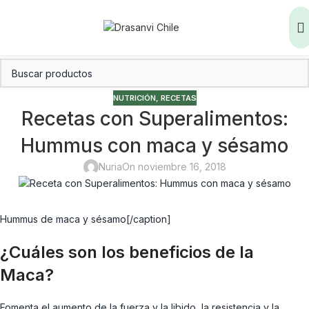
NUTRICIÓN
,
RECETAS
Recetas con Superalimentos:
Hummus con maca y sésamo
Nuria
On noviembre 16, 2018
Hummus de maca y sésamo[/caption]
¿Cuáles son los beneficios de la
Maca?
Fomenta el aumento de la fuerza y la libido, la resistencia y la