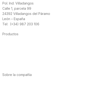
Pol. Ind. Villadangos
Calle 1, parcela 99
24392 Villadangos del Páramo
León – España
Tel: (+34) 987 203 106
Productos
Alimentación
Deporte
Salud cardiovascular
Vitaminas y minerales
Cannabis-CBD
Sobre la compañía
Acerca de nosotros
Internacional
Puntos de venta
Trabaja con nosotros
Contacto