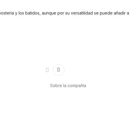
postería y los batidos, aunque por su versatilidad se puede añadir 
Sobre la compañía
Acerca de nosotros
Internacional
r
Puntos de venta
es
Trabaja con nosotros
Contacto