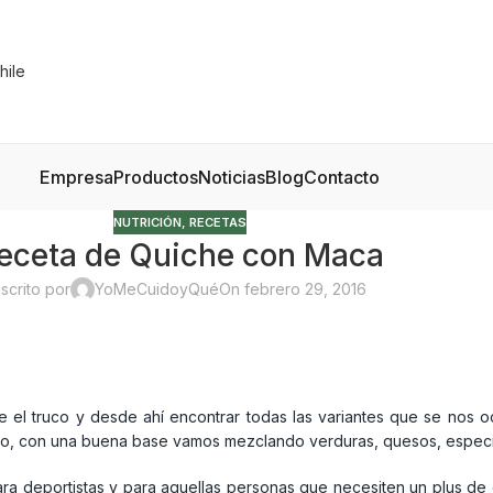
Empresa
Productos
Noticias
Blog
Contacto
NUTRICIÓN
,
RECETAS
eceta de Quiche con Maca
scrito por
YoMeCuidoyQué
On febrero 29, 2016
 el truco y desde ahí encontrar todas las variantes que se nos o
eso, con una buena base vamos mezclando verduras, quesos, espec
ara deportistas y para aquellas personas que necesiten un plus de