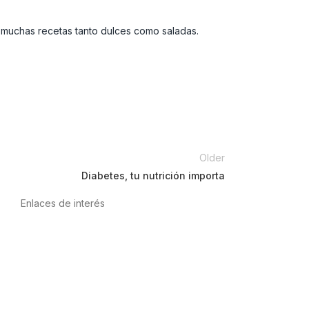
a muchas recetas tanto dulces como saladas.
Older
Diabetes, tu nutrición importa
Enlaces de interés
Política de privacidad
Condiciones de Uso
Aviso Legal
Política de Cookies
Calidad y MedioAmbiente