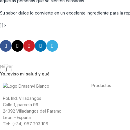
aquellas personas que se sienten cansadas.
Su sabor dulce lo convierte en un excelente ingrediente para la re
]]>
Newer
Yo reviso mi salud y qué
Productos
Alimentación
Pol. Ind. Villadangos
Deporte
Calle 1, parcela 99
Salud cardiovascula
24392 Villadangos del Páramo
Vitaminas y mineral
León – España
Cannabis-CBD
Tel: (+34) 987 203 106