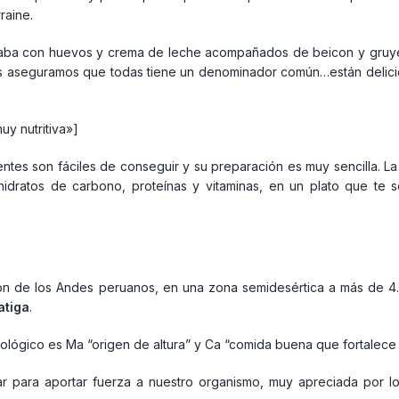
raine.
aboraba con huevos y crema de leche acompañados de beicon y gruy
 os aseguramos que todas tiene un denominador común…están delicio
y nutritiva»]
ientes son fáciles de conseguir y su preparación es muy sencilla. 
 hidratos de carbono, proteínas y vitaminas, en un plato que te 
ón de los Andes peruanos, en una zona semidesértica a más de 4.0
atiga
.
timológico es Ma “origen de altura” y Ca “comida buena que fortalece
r para aportar fuerza a nuestro organismo, muy apreciada por lo