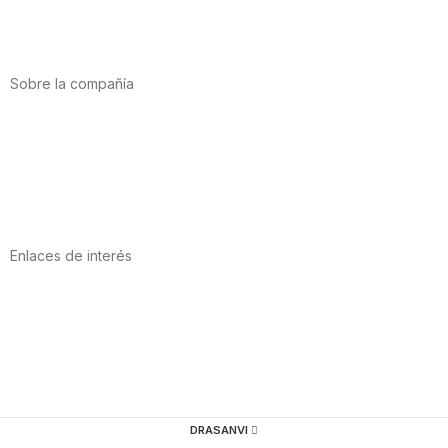
Vitaminas y minerales
Cannabis-CBD
Sobre la compañía
Acerca de nosotros
Internacional
Puntos de venta
Trabaja con nosotros
Contacto
Enlaces de interés
Política de privacidad
Condiciones de Uso
Aviso Legal
Política de Cookies
Calidad y MedioAmbiente
DRASANVI