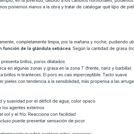
 ejemplo, en la juventud, debido a los cambios hormonales, podemos
mos ponernos manos a la obra y tratar de catalogar qué tipo de pi
amente, completamente limpia, por la mañana y noche, pudiendo uti
n función de la glándula sebácea
. Según la cantidad de grasa (n
 presenta brillos, poros dilatados
seca en algunas zonas y grasa en la zona T (frente, nariz y barbilla)
a brillos ni tiranteces. El poro es casi imperceptible. Tacto suave
er pieles con tendencia a la sensibilidad, más propensa a las arrug
ad y suavidad por el déficit de agua, color opaco
te los agentes externos
el sol y el frío. Reacciona con facilidad
 incluso puede presentar sensación de picor
 contaminación pueden acelerar estos procesos