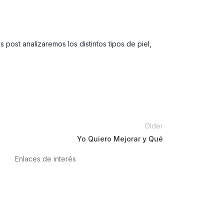
post analizaremos los distintos tipos de piel,
Older
Yo Quiero Mejorar y Qué
Enlaces de interés
Política de privacidad
Condiciones de Uso
Aviso Legal
Política de Cookies
Calidad y MedioAmbiente