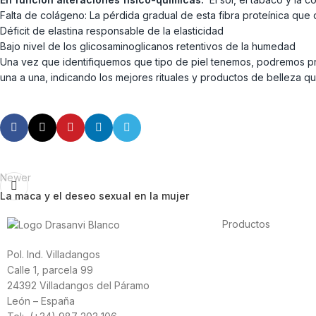
Falta de colágeno: La pérdida gradual de esta fibra proteínica que d
Déficit de elastina responsable de la elasticidad
Bajo nivel de los glicosaminoglicanos retentivos de la humedad
Una vez que identifiquemos que tipo de piel tenemos, podremos prof
una a una, indicando los mejores rituales y productos de belleza q
Newer
La maca y el deseo sexual en la mujer
Productos
Alimentación
Pol. Ind. Villadangos
Deporte
Calle 1, parcela 99
Salud cardiovascula
24392 Villadangos del Páramo
Vitaminas y mineral
León – España
Cannabis-CBD