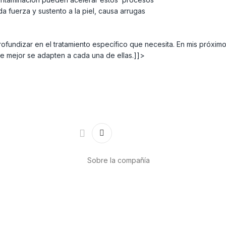
a fuerza y sustento a la piel, causa arrugas
undizar en el tratamiento específico que necesita. En mis próximos 
ue mejor se adapten a cada una de ellas.]]>
Sobre la compañía
Acerca de nosotros
Internacional
r
Puntos de venta
es
Trabaja con nosotros
Contacto