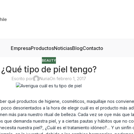
Empresa
Productos
Noticias
Blog
Contacto
BEAUTY
¿Qué tipo de piel tengo?
Escrito por
Nuria
On febrero 1, 2017
er qué productos de higiene, cosméticos, maquillaje nos conviene m
un poco desorientados a la hora de elegir cuál es el producto más 
enen más para nuestro ritual de belleza. Cada vez se oye más que l
tos que demanda nuestra piel, y a ciertas pautas y hábitos que no 
esita nuestra piel?, ¿Cuál es el tratamiento idóneo?… Y un sinfín