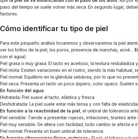
que
la piel se va modificando con el paso de los años
. Así por
paso del tiempo se suele volver más seca. En segundo lugar, debe
factores.
Cómo identificar tu tipo de piel
Para este pequeño análisis tocaremos y observaremos la piel atent
ver los brillos de la piel, los poros, presencia de manchas, acné…
E
con el agua)
Piel grasa o muy grasa: El tacto es aceitoso, la textura resbaladiza y
Piel mixta: Existen variaciones en el rostro, siendo la más habitual, 
Piel normal: Equilibrio en la glándula sebácea, por lo que no present
Piel seca: Presenta un tacto un poco áspero, color opaco. Suelen s
En función del agua
Hidratada: Piel suave al tacto, elástica y fresca
Deshidratada: La piel suele estar más tensa y con falta de elasticid
En función a la reactividad de la piel
, el umbral de tolerancia an
Piel sensible: Tiende a presentar rojeces, irritaciones, tirantez ante 
Piel muy sensible: Se altera con facilidad, todo cambio le afecta e
Piel normal: Presenta un buen umbral de tolerancia
En función alteraciones físico-químicas.
El sol, el tabaco y la