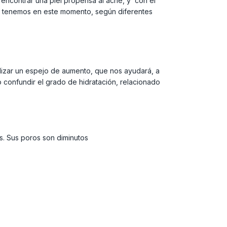
 encontrar una piel propensa al acné, y con el
el tenemos en este momento, según diferentes
lizar un espejo de aumento, que nos ayudará, a
o confundir el grado de hidratación, relacionado
as. Sus poros son diminutos