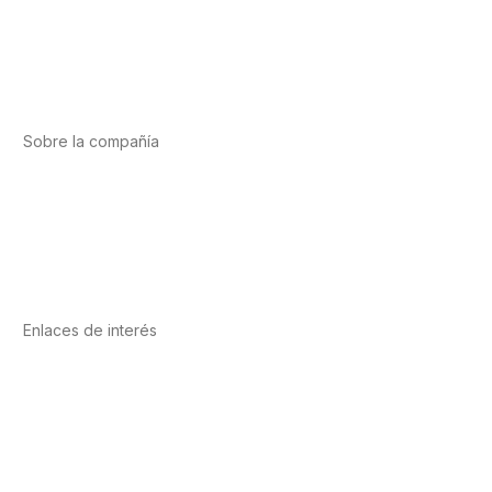
Deporte
Salud cardiovascular
Vitaminas y minerales
Cannabis-CBD
Sobre la compañía
Acerca de nosotros
Internacional
Puntos de venta
Trabaja con nosotros
Contacto
Enlaces de interés
Política de privacidad
Condiciones de Uso
Aviso Legal
Política de Cookies
Calidad y MedioAmbiente