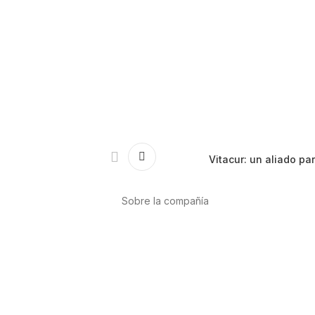
Vitacur: un aliado pa
Sobre la compañía
Acerca de nosotros
Internacional
r
Puntos de venta
es
Trabaja con nosotros
Contacto