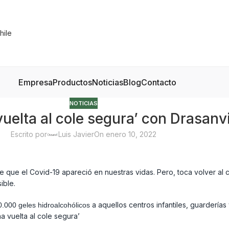
Empresa
Productos
Noticias
Blog
Contacto
NOTICIAS
vuelta al cole segura’ con Drasanv
Escrito por
Luis Javier
On enero 10, 2022
 que el Covid-19 apareció en nuestras vidas. Pero, toca volver al
ible.
a aquellos centros infantiles, guarderías
0.000 geles hidroalcohólicos
a vuelta al cole segura’