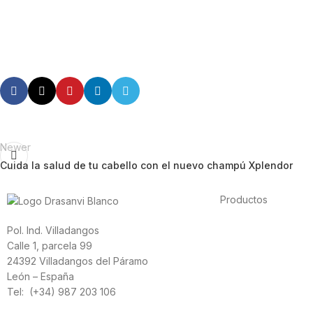
Newer
Cuida la salud de tu cabello con el nuevo champú Xplendor
Productos
Alimentación
Pol. Ind. Villadangos
Deporte
Calle 1, parcela 99
Salud cardiovascula
24392 Villadangos del Páramo
Vitaminas y mineral
León – España
Cannabis-CBD
Tel: (+34) 987 203 106