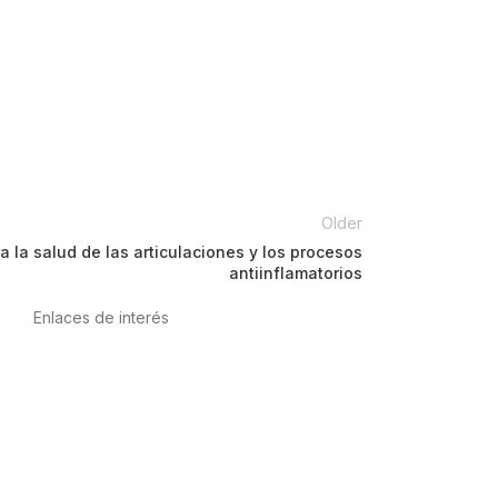
Older
ra la salud de las articulaciones y los procesos
antiinflamatorios
Enlaces de interés
Política de privacidad
Condiciones de Uso
Aviso Legal
Política de Cookies
Calidad y MedioAmbiente