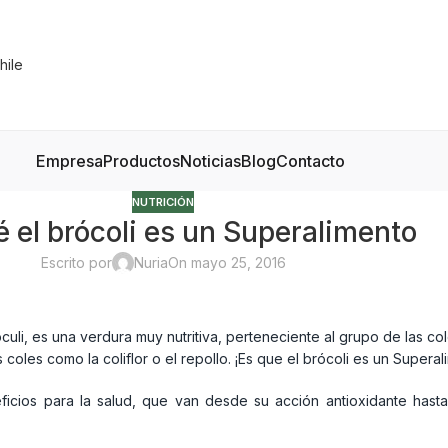
Empresa
Productos
Noticias
Blog
Contacto
NUTRICIÓN
é el brócoli es un Superalimento
Escrito por
Nuria
On mayo 25, 2016
li, es una verdura muy nutritiva, perteneciente al grupo de las col
oles como la coliflor o el repollo. ¡Es que el brócoli es un Superal
icios para la salud, que van desde su acción antioxidante hasta