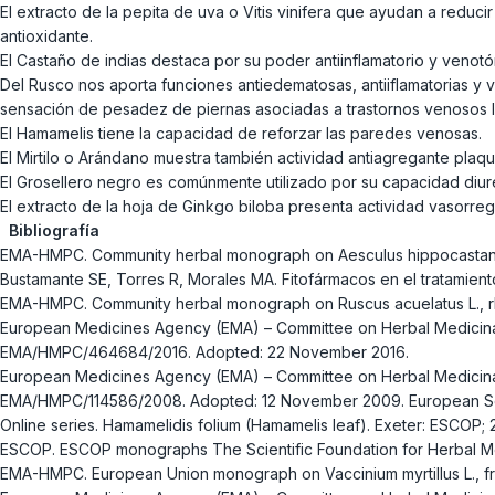
El extracto de la pepita de uva o Vitis vinifera que ayudan a reduci
antioxidante.
El Castaño de indias destaca por su poder antiinflamatorio y venot
Del Rusco nos aporta funciones antiedematosas, antiiflamatorias y 
sensación de pesadez de piernas asociadas a trastornos venosos 
El Hamamelis tiene la capacidad de reforzar las paredes venosas.
El Mirtilo o Arándano muestra también actividad antiagregante plaquet
El Grosellero negro es comúnmente utilizado por su capacidad diur
El extracto de la hoja de Ginkgo biloba presenta actividad vasorreg
Bibliografía
EMA-HMPC. Community herbal monograph on Aesculus hippocastanum
Bustamante SE, Torres R, Morales MA. Fitofármacos en el tratamiento
EMA-HMPC. Community herbal monograph on Ruscus acuelatus L., r
European Medicines Agency (EMA) – Committee on Herbal Medicinal P
EMA/HMPC/464684/2016. Adopted: 22 November 2016.
European Medicines Agency (EMA) – Committee on Herbal Medicinal 
EMA/HMPC/114586/2008. Adopted: 12 November 2009. European Scie
Online series. Hamamelidis folium (Hamamelis leaf). Exeter: ESCOP; 
ESCOP. ESCOP monographs The Scientific Foundation for Herbal Medicin
EMA-HMPC. European Union monograph on Vaccinium myrtillus L., f