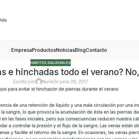
Empresa
Productos
Noticias
Blog
Contacto
HÁBITOS SALUDABLES
s e hinchadas todo el verano? No,
Escrito por
Nuria
On junio 26, 2017
a de una retención de líquido y una mala circulación por una insuf
 la sangre, lo que provoca la acumulación de ésta en las piernas da
en las fases iniciales, pero sus consecuencias reducen nuestra cal
dar a controlar la presión y el flujo de la sangre. Las venas están 
s y facilite el retorno de la sangre. En ocasiones, las venas pierd