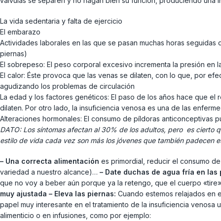
válvulas se separen y no hagan bien su función, produciendo una in
La vida sedentaria y falta de ejercicio
El embarazo
Actividades laborales en las que se pasan muchas horas seguidas d
piernas)
El sobrepeso: El peso corporal excesivo incrementa la presión en l
El calor: Éste provoca que las venas se dilaten, con lo que, por ef
agudizando los problemas de circulación
La edad y los factores genéticos: El paso de los años hace que el r
dilaten. Por otro lado, la insuficiencia venosa es una de las enfe
Alteraciones hormonales: El consumo de píldoras anticonceptivas p
DATO: Los síntomas afectan al 30% de los adultos, pero es cierto q
estilo de vida cada vez son más los jóvenes que también padecen e
– Una correcta alimentación
es primordial, reducir el consumo de
variedad a nuestro alcance)…
– Date duchas de agua fría en las
que no voy a beber aún porque ya la retengo, que el cuerpo «tire»
muy ajustada
– Eleva las piernas:
Cuando estemos relajados en el 
papel muy interesante en el tratamiento de la insuficiencia venosa
alimenticio o en infusiones, como por ejemplo: