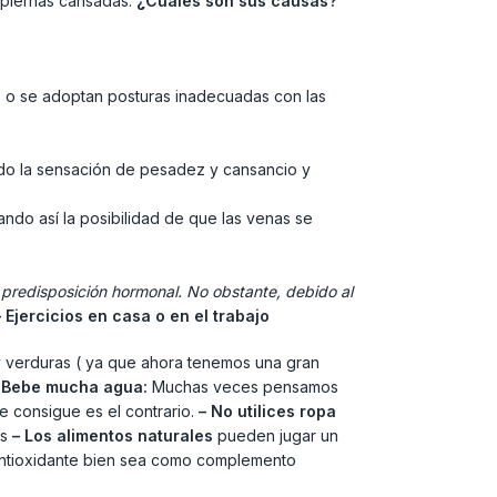
s piernas cansadas.
¿Cuales son sus causas?
o o se adoptan posturas inadecuadas con las
ando la sensación de pesadez y cansancio y
ando así la posibilidad de que las venas se
 predisposición hormonal. No obstante, debido al
– Ejercicios en casa o en el trabajo
 y verduras ( ya que ahora tenemos una gran
 Bebe mucha agua:
Muchas veces pensamos
e consigue es el contrario.
– No utilices ropa
as
– Los alimentos naturales
pueden jugar un
y antioxidante bien sea como complemento