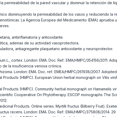
r la permeabilidad de la pared vascular y disminuir la retención de 
ónico disminuyendo la permeabilidad de los vasos y reduciendo la r
venotónicas. La Agencia Europea del Medicamento (EMA) aprueba uso 
leves.
aria, antiinflamatoria y antioxidante.
ética, ademas de su actividad vasoprotectora.
uladora, antiagregante plaquetario antioxidante y neuroprotector.
 L., cortex. London: EMA. Doc. Ref.: EMA/HMPC/354156/2011. Adop
 de la insuficiencia venosa crónica.
hizoma. London: EMA. Doc. ref.: EMEA/HMPC/261938/2007. Adopted
roducts (HMPC). European Union herbal monograph on Vitis vinifera 
Products (HMPC). Community herbal monograph on Hamamelis virgini
ntific Cooperative On Phytotherapy. ESCOP monographs The Scient
2012.
al Products. Online series. Myrtilli fructus (Bilberry Fruit). Exete
ructus recens. London: EMA. Doc. Ref.: EMA/HMPC/375808/2014. 29