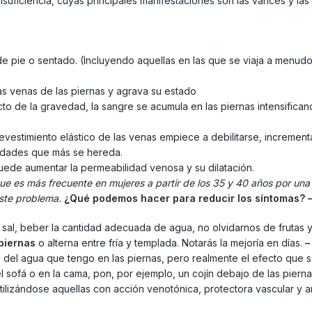
suficiencia, cuyas principales manifestaciones son las varices y la
e pie o sentado. (Incluyendo aquellas en las que se viaja a menud
as venas de las piernas y agrava su estado
ecto de la gravedad, la sangre se acumula en las piernas intensific
evestimiento elástico de las venas empiece a debilitarse, increment
rmedades que más se hereda.
uede aumentar la permeabilidad venosa y su dilatación.
ue es más frecuente en mujeres a partir de los 35 y 40 años por una
ste problema.
¿Qué podemos hacer para reducir los síntomas?
 sal, beber la cantidad adecuada de agua, no olvidarnos de frutas
 piernas
o alterna entre fría y templada.
Notarás la mejoría en días.
–
 del agua que tengo en las piernas, pero realmente el efecto que s
sofá o en la cama, pon, por ejemplo, un cojín debajo de las piern
 utilizándose aquellas con acción venotónica, protectora vascular 