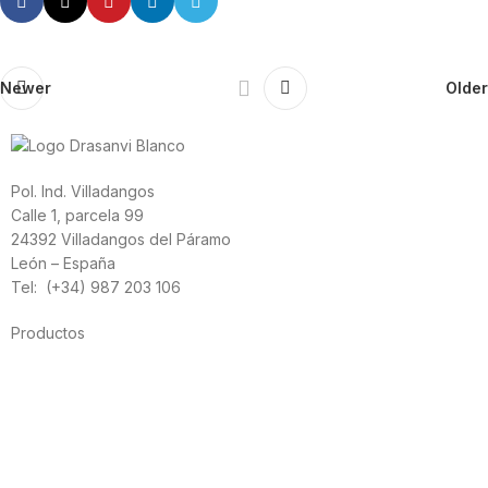
Newer
Older
Pol. Ind. Villadangos
Calle 1, parcela 99
24392 Villadangos del Páramo
León – España
Tel: (+34) 987 203 106
Productos
Alimentación
Deporte
Salud cardiovascular
Vitaminas y minerales
Cannabis-CBD