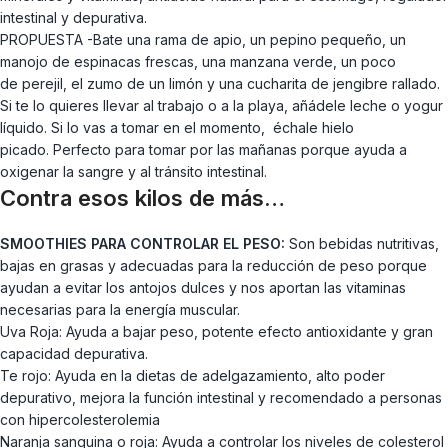
intestinal y depurativa.
PROPUESTA -Bate una rama de apio, un pepino pequeño, un
manojo de espinacas frescas, una manzana verde, un poco
de perejil, el zumo de un limón y una cucharita de jengibre rallado.
Si te lo quieres llevar al trabajo o a la playa, añádele leche o yogur
líquido. Si lo vas a tomar en el momento, échale hielo
picado. Perfecto para tomar por las mañanas porque ayuda a
oxigenar la sangre y al tránsito intestinal.
Contra esos kilos de más…
SMOOTHIES PARA CONTROLAR EL PESO:
Son bebidas nutritivas,
bajas en grasas y adecuadas para la reducción de peso porque
ayudan a evitar los antojos dulces y nos aportan las vitaminas
necesarias para la energía muscular.
Uva Roja: Ayuda a bajar peso, potente efecto antioxidante y gran
capacidad depurativa.
Te rojo: Ayuda en la dietas de adelgazamiento, alto poder
depurativo, mejora la función intestinal y recomendado a personas
con hipercolesterolemia
Naranja sanguina o roja: Ayuda a controlar los niveles de colesterol