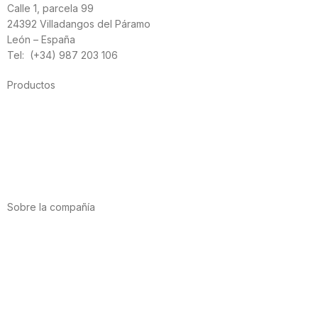
Calle 1, parcela 99
24392 Villadangos del Páramo
León – España
Tel: (+34) 987 203 106
Productos
Alimentación
Deporte
Salud cardiovascular
Vitaminas y minerales
Cannabis-CBD
Sobre la compañía
Acerca de nosotros
Internacional
Puntos de venta
Trabaja con nosotros
Contacto