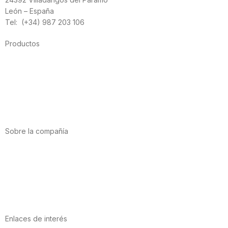
León – España
Tel: (+34) 987 203 106
Productos
Alimentación
Deporte
Salud cardiovascular
Vitaminas y minerales
Cannabis-CBD
Sobre la compañía
Acerca de nosotros
Internacional
Puntos de venta
Trabaja con nosotros
Contacto
Enlaces de interés